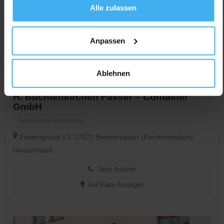
Alle zulassen
Anpassen
Ablehnen
CONTAINERDIENST
Day Off!
H. Buchtenkirchen Fässer – Container
GmbH
Noch keine Bewertung
Fladengrund 13, 27572 Bremerhaven (Fischereihafen),
Deutschland
Jetzt Anrufen
Auf Karte Anzeigen