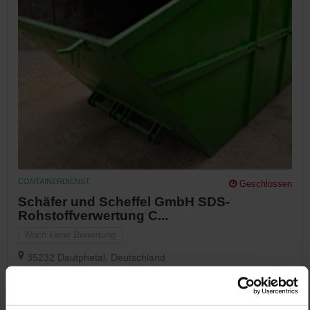
CONTAINERDIENST
Geschlossen
Schäfer und Scheffel GmbH SDS-
Rohstoffverwertung C...
Noch keine Bewertung
35232 Dautphetal, Deutschland
Jetzt Anrufen
Auf Karte Anzeigen