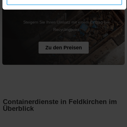
Jetzt Unternehmen eintragen
Steigern Sie Ihren Umsatz mit einem Eintrag bei
Recyclingpoint
Zu den Preisen
Containerdienste in Feldkirchen im
Überblick