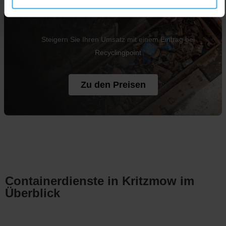
Jetzt Unternehmen eintragen
Steigern Sie Ihren Umsatz mit einem Eintrag bei
Recyclingpoint
Zu den Preisen
Containerdienste in Kritzmow im
Überblick