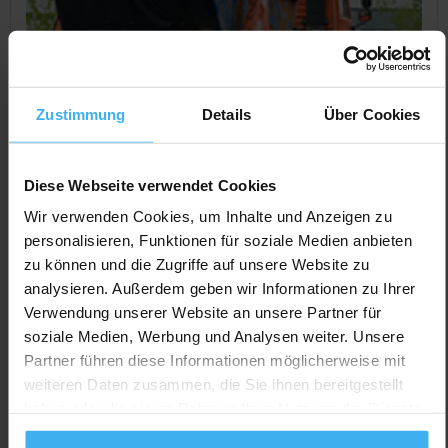
Zustimmung
Details
Über Cookies
Diese Webseite verwendet Cookies
Wir verwenden Cookies, um Inhalte und Anzeigen zu
personalisieren, Funktionen für soziale Medien anbieten
zu können und die Zugriffe auf unsere Website zu
CONTAINERDIENST
Geschlossen
analysieren. Außerdem geben wir Informationen zu Ihrer
Konrad Bär
Verwendung unserer Website an unsere Partner für
Noch keine Bewertung
soziale Medien, Werbung und Analysen weiter. Unsere
Stettiner Str. 2, 91207 Lauf (Kotzenhof), Deutschland
Partner führen diese Informationen möglicherweise mit
weiteren Daten zusammen, die Sie ihnen bereitgestellt
Jetzt Anrufen
haben oder die sie im Rahmen Ihrer Nutzung der Dienste
Auf Karte Anzeigen
gesammelt haben.