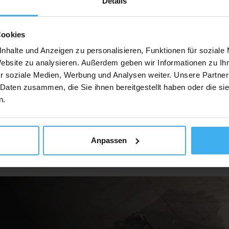
Details
Cookies
Auf Karte Anzeig
nhalte und Anzeigen zu personalisieren, Funktionen für soziale
Website zu analysieren. Außerdem geben wir Informationen zu I
r soziale Medien, Werbung und Analysen weiter. Unsere Partner
 Daten zusammen, die Sie ihnen bereitgestellt haben oder die s
n.
Anpassen
ür Unternehmen