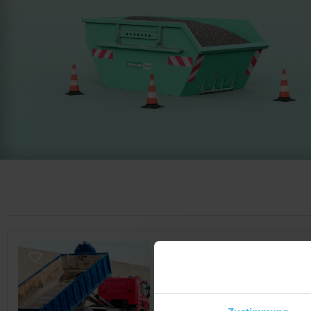
CONTAINERDIENST
WAETRANS Entsorgung
Noch keine Bewertung
Falkenhagener Str. 17, 15306 Li