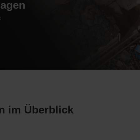
ragen
t
n im Überblick