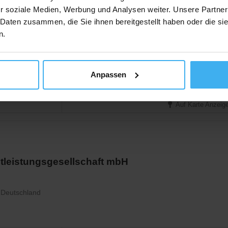
r soziale Medien, Werbung und Analysen weiter. Unsere Partner
 Daten zusammen, die Sie ihnen bereitgestellt haben oder die s
bach
n.
nbach (Bürgel), Deutschland
Anpassen
Auf Karte Anzeig
tleistungsgesellschaft mbH
 Deutschland