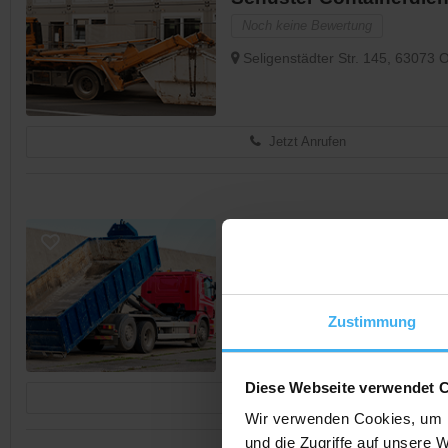
Noch keine Bewertung
Seligenstädter Str. 145, 63073 
Jetzt Anrufen
CONTAINERDIENST
Kundrat GmbH
Noch keine Bewertung
Schreberstr. 38a, 63069 Offenb
Zustimmung
Diese Webseite verwendet 
Jetzt Anrufen
Wir verwenden Cookies, um I
und die Zugriffe auf unsere 