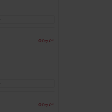
en
Day Off!
en
Day Off!