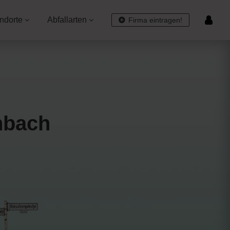
ndorte
Abfallarten
Firma eintragen!
nbach