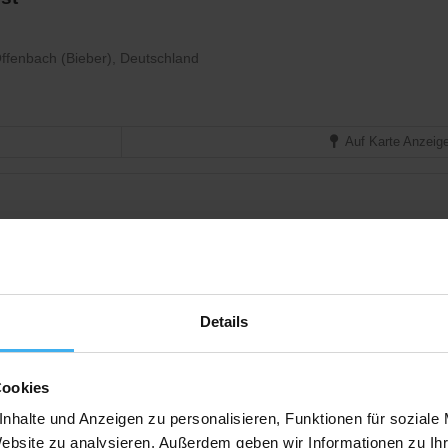
Offenbach (Bieber), Deutschland
Auf Karte Anzeig
ach, Deutschland
Details
Cookies
Auf Karte Anzeig
nhalte und Anzeigen zu personalisieren, Funktionen für soziale
Website zu analysieren. Außerdem geben wir Informationen zu I