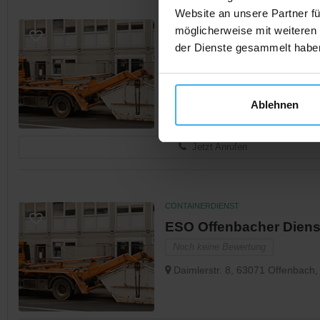
Website an unsere Partner fü
CONTAINERDIENST
möglicherweise mit weiteren
Containerdienst Offen
der Dienste gesammelt habe
Noch keine Bewertung
Von-Behring-Str. 98, 63075 Offe
Ablehnen
Jetzt Anrufen
CONTAINERDIENST
ESO Offenbacher Diens
Noch keine Bewertung
Daimlerstr. 8, 63071 Offenbach,