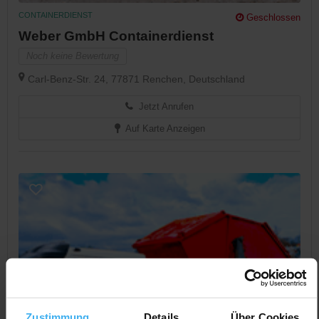
CONTAINERDIENST
Geschlossen
Weber GmbH Containerdienst
Noch keine Bewertung
Carl-Benz-Str. 24, 77871 Renchen, Deutschland
Jetzt Anrufen
Auf Karte Anzeigen
Zustimmung
Details
Über Cookies