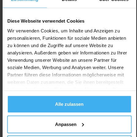
Diese Webseite verwendet Cookies
Wir verwenden Cookies, um Inhalte und Anzeigen zu
personalisieren, Funktionen für soziale Medien anbieten
zu können und die Zugriffe auf unsere Website zu
analysieren. Außerdem geben wir Informationen zu Ihrer
Verwendung unserer Website an unsere Partner für
CONTAINERDIENST
Geschlossen
soziale Medien, Werbung und Analysen weiter. Unsere
Weber GmbH Containerdienste Verwaltung
Partner führen diese Informationen möglicherweise mit
Noch keine Bewertung
weiteren Daten zusammen, die Sie ihnen bereitgestellt
haben oder die sie im Rahmen Ihrer Nutzung der Dienste
Carl-Benz-Str. 24, 77871 Renchen, Deutschland
gesammelt haben.
Jetzt Anrufen
Alle zulassen
Auf Karte Anzeigen
Anpassen