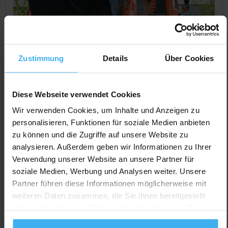
Zustimmung
Details
Über Cookies
Diese Webseite verwendet Cookies
Wir verwenden Cookies, um Inhalte und Anzeigen zu
personalisieren, Funktionen für soziale Medien anbieten
zu können und die Zugriffe auf unsere Website zu
CONTAINERDIENST
analysieren. Außerdem geben wir Informationen zu Ihrer
CDF Containerdienst GmbH
Verwendung unserer Website an unsere Partner für
Noch keine Bewertung
soziale Medien, Werbung und Analysen weiter. Unsere
Industriestr. 6, 91126 Schwabach, Deutschland
Partner führen diese Informationen möglicherweise mit
weiteren Daten zusammen, die Sie ihnen bereitgestellt
Jetzt Anrufen
haben oder die sie im Rahmen Ihrer Nutzung der Dienste
Auf Karte Anzeigen
gesammelt haben.