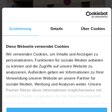
Zustimmung
Details
Über Cookies
Diese Webseite verwendet Cookies
Wir verwenden Cookies, um Inhalte und Anzeigen zu
personalisieren, Funktionen für soziale Medien anbieten
zu können und die Zugriffe auf unsere Website zu
CONTAINERDIENST
Jetzt geöffnet
analysieren. Außerdem geben wir Informationen zu Ihrer
Kräuter, Baumaschinen & Transport GmbH
Verwendung unserer Website an unsere Partner für
Noch keine Bewertung
soziale Medien, Werbung und Analysen weiter. Unsere
Riemannstr. 7, 35606 Solms (Niederbiel), Deutschland
Partner führen diese Informationen möglicherweise mit
weiteren Daten zusammen, die Sie ihnen bereitgestellt
Jetzt Anrufen
haben oder die sie im Rahmen Ihrer Nutzung der Dienste
Auf Karte Anzeigen
gesammelt haben.