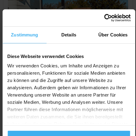
Zustimmung
Details
Über Cookies
Diese Webseite verwendet Cookies
Wir verwenden Cookies, um Inhalte und Anzeigen zu
personalisieren, Funktionen für soziale Medien anbieten
zu können und die Zugriffe auf unsere Website zu
CONTAINERDIENST
analysieren. Außerdem geben wir Informationen zu Ihrer
Mattes Containerdienst Oliver Mattes
Verwendung unserer Website an unsere Partner für
Noch keine Bewertung
soziale Medien, Werbung und Analysen weiter. Unsere
Im Maurer, 71144 Steinenbronn, Deutschland
Partner führen diese Informationen möglicherweise mit
weiteren Daten zusammen, die Sie ihnen bereitgestellt
Jetzt Anrufen
haben oder die sie im Rahmen Ihrer Nutzung der Dienste
Auf Karte Anzeigen
gesammelt haben.