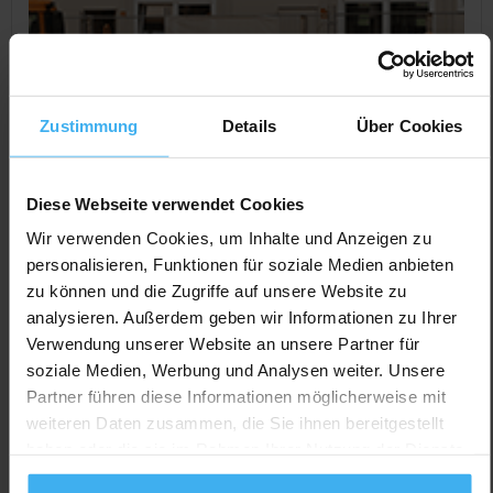
Zustimmung
Details
Über Cookies
Diese Webseite verwendet Cookies
Wir verwenden Cookies, um Inhalte und Anzeigen zu
personalisieren, Funktionen für soziale Medien anbieten
zu können und die Zugriffe auf unsere Website zu
CONTAINERDIENST
analysieren. Außerdem geben wir Informationen zu Ihrer
Schrott-Rhein Containerservice
Verwendung unserer Website an unsere Partner für
Noch keine Bewertung
soziale Medien, Werbung und Analysen weiter. Unsere
Wilhelm-Busch-Str. 13, 68519 Viernheim, Deutschland
Partner führen diese Informationen möglicherweise mit
weiteren Daten zusammen, die Sie ihnen bereitgestellt
Jetzt Anrufen
haben oder die sie im Rahmen Ihrer Nutzung der Dienste
Auf Karte Anzeigen
gesammelt haben.