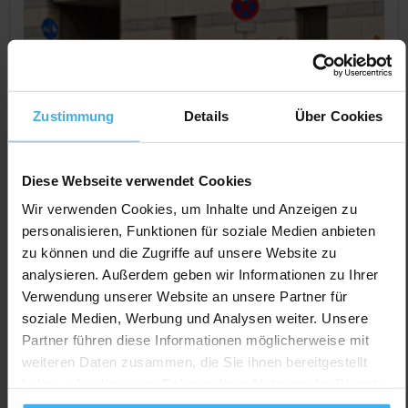
Zustimmung
Details
Über Cookies
Diese Webseite verwendet Cookies
Wir verwenden Cookies, um Inhalte und Anzeigen zu
personalisieren, Funktionen für soziale Medien anbieten
CONTAINERDIENST
zu können und die Zugriffe auf unsere Website zu
Containerdienst Blum Marco Blum
analysieren. Außerdem geben wir Informationen zu Ihrer
Noch keine Bewertung
Verwendung unserer Website an unsere Partner für
soziale Medien, Werbung und Analysen weiter. Unsere
Höhenstr. 27a, 35435 Wettenberg (Krofdorf-Gleiberg),
Partner führen diese Informationen möglicherweise mit
Deutschland
weiteren Daten zusammen, die Sie ihnen bereitgestellt
Jetzt Anrufen
haben oder die sie im Rahmen Ihrer Nutzung der Dienste
gesammelt haben.
Auf Karte Anzeigen