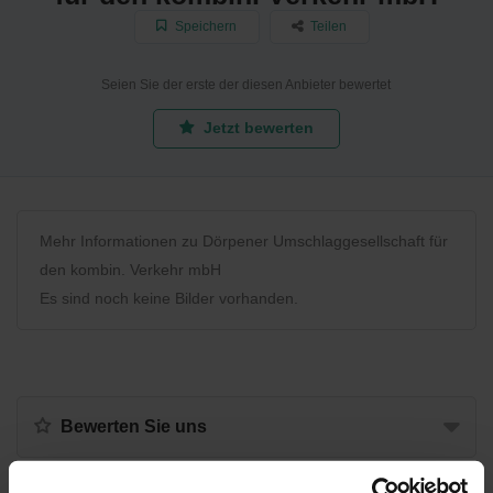
Speichern
Teilen
Seien Sie der erste der diesen Anbieter bewertet
Jetzt bewerten
Mehr Informationen zu Dörpener Umschlaggesellschaft für
den kombin. Verkehr mbH
Es sind noch keine Bilder vorhanden.
Bewerten Sie uns