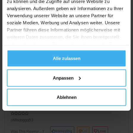
zu können und die Zugriffe auf unsere Website zu
analysieren. Außerdem geben wir Informationen zu Ihrer
Verwendung unserer Website an unsere Partner für
NqEDJoBk
soziale Medien, Werbung und Analysen weiter. Unsere
Interesting
Lol
Love
Was This Review ...?
Partner führen diese Informationen möglicherweise mit
weiteren Daten zusammen, die Sie ihnen bereitgestellt
haben oder die sie im Rahmen Ihrer Nutzung der Dienste
gesammelt haben.
Alle zulassen
Anpassen
Evacemove0160
1 Bewertungen
MhRgxKHSqXhBVVZB
Ablehnen
Oktober 13, 2025 3:37 p.m.
oMbobggqBJ
Interesting
Lol
Love
Was This Review ...?