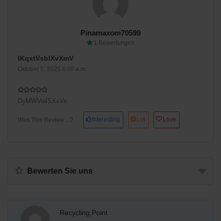
Pinamaxom70599
1 Bewertungen
lKqxtVsbIXvXmV
Oktober 5, 2025 6:00 a.m.
DyMWVoilSXsVe
Interesting
Lol
Love
Was This Review ...?
Bewerten Sie uns
Recycling Point