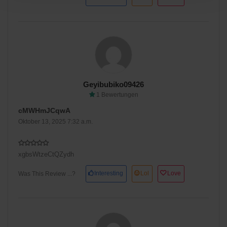
Geyibubiko09426
1 Bewertungen
cMWHmJCqwA
Oktober 13, 2025 7:32 a.m.
xgbsWtzeCtQZydh
Interesting
Lol
Love
Was This Review ...?