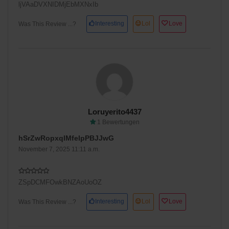
ljVAaDVXNIDMjEbMXNxIb
Interesting
Lol
Love
Was This Review ...?
Loruyerito4437
1 Bewertungen
hSrZwRopxqlMfeIpPBJJwG
November 7, 2025 11:11 a.m.
ZSpDCMFOwkBNZAoUoOZ
Interesting
Lol
Love
Was This Review ...?