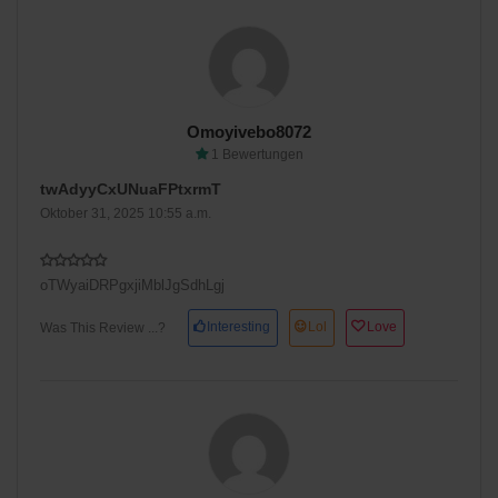
Omoyivebo8072
1 Bewertungen
twAdyyCxUNuaFPtxrmT
Oktober 31, 2025 10:55 a.m.
oTWyaiDRPgxjiMblJgSdhLgj
Interesting
Lol
Love
Was This Review ...?