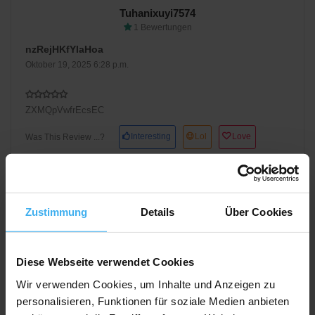
Tuhanixuyi7574
1 Bewertungen
nzRejHKfYlaHoa
Oktober 19, 2025 6:28 p.m.
ZXMQpVwfrEcsEC
Interesting
Lol
Love
Was This Review ...?
Zustimmung
Details
Über Cookies
Ugozuwitom1662
Diese Webseite verwendet Cookies
1 Bewertungen
Wir verwenden Cookies, um Inhalte und Anzeigen zu
qQABbSqERcRUalk
personalisieren, Funktionen für soziale Medien anbieten
Oktober 18, 2025 1:57 p.m.