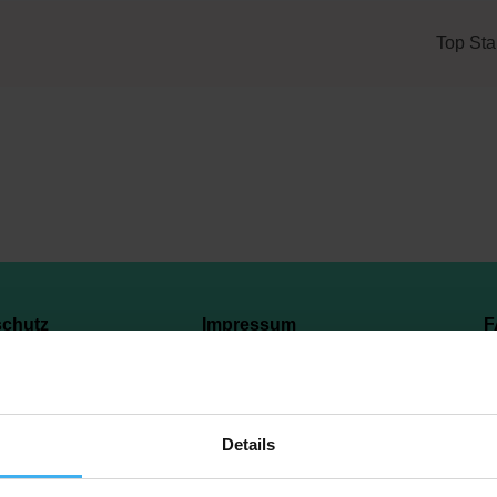
Top Sta
schutz
Impressum
F
Copyright © 2023 Recyclingpoint
Details