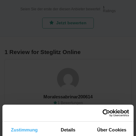
1
Seien Sie der erste der diesen Anbieter bewertet
Ratings
Jetzt bewerten
1 Review for Steglitz Online
Moralessabrinar200614
1 Bewertungen
qRdbOcxqgRnlBkxhnRptDFA
Oktober 28, 2025 8:48 a.m.
Zustimmung
Details
Über Cookies