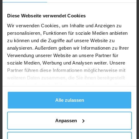
SQCmZPxEqhSPIaeO
Interesting
Lol
Love
Was This Review ...?
Diese Webseite verwendet Cookies
Wir verwenden Cookies, um Inhalte und Anzeigen zu
personalisieren, Funktionen für soziale Medien anbieten
zu können und die Zugriffe auf unsere Website zu
Bewerten Sie uns
analysieren. Außerdem geben wir Informationen zu Ihrer
Verwendung unserer Website an unsere Partner für
soziale Medien, Werbung und Analysen weiter. Unsere
Partner führen diese Informationen möglicherweise mit
Recycling Point
weiteren Daten zusammen, die Sie ihnen bereitgestellt
haben oder die sie im Rahmen Ihrer Nutzung der Dienste
gesammelt haben.
Alle zulassen
Anpassen