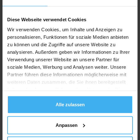
Diese Webseite verwendet Cookies
Wir verwenden Cookies, um Inhalte und Anzeigen zu
personalisieren, Funktionen für soziale Medien anbieten
zu können und die Zugriffe auf unsere Website zu
analysieren. Außerdem geben wir Informationen zu Ihrer
Verwendung unserer Website an unsere Partner für
soziale Medien, Werbung und Analysen weiter. Unsere
Partner führen diese Informationen möglicherweise mit
weiteren Daten zusammen, die Sie ihnen bereitgestellt
haben oder die sie im Rahmen Ihrer Nutzung der Dienste
CONTAINERDIENST
Jetzt geöffnet
gesammelt haben.
Thomas Steindl Schrotthandel
Alle zulassen
Noch keine Bewertung
Bachstr. 9, 82380 Peißenberg, Deutschland
Anpassen
Jetzt Anrufen