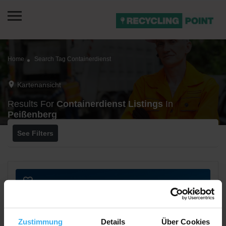
Home
Search Tag Containerdienst
Kartenansicht
Results For
Containerdienst
Listings
In
Peißenberg
See Filters
Zustimmung
Details
Über Cookies