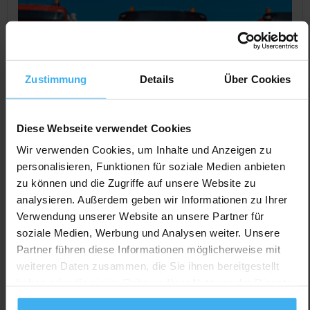
Zustimmung
Details
Über Cookies
Diese Webseite verwendet Cookies
Wir verwenden Cookies, um Inhalte und Anzeigen zu
personalisieren, Funktionen für soziale Medien anbieten
zu können und die Zugriffe auf unsere Website zu
CONTAINERDIENST
Geschlossen
analysieren. Außerdem geben wir Informationen zu Ihrer
Thomas Steindl Schrotthandel
Verwendung unserer Website an unsere Partner für
Noch keine Bewertung
soziale Medien, Werbung und Analysen weiter. Unsere
Bachstr. 9, 82380 Peißenberg, Deutschland
Partner führen diese Informationen möglicherweise mit
weiteren Daten zusammen, die Sie ihnen bereitgestellt
Jetzt Anrufen
haben oder die sie im Rahmen Ihrer Nutzung der Dienste
Auf Karte Anzeigen
gesammelt haben.