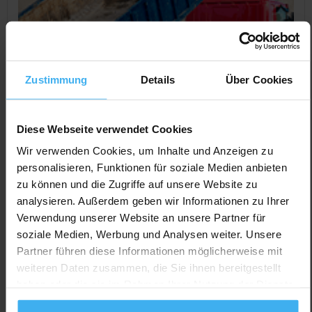
Zustimmung
Details
Über Cookies
Diese Webseite verwendet Cookies
Wir verwenden Cookies, um Inhalte und Anzeigen zu
personalisieren, Funktionen für soziale Medien anbieten
zu können und die Zugriffe auf unsere Website zu
CONTAINERDIENST
analysieren. Außerdem geben wir Informationen zu Ihrer
KROISS Energie
Verwendung unserer Website an unsere Partner für
Noch keine Bewertung
soziale Medien, Werbung und Analysen weiter. Unsere
Rudolf-Diesel-Str. 12, 93326 Abensberg, Deutschland
Partner führen diese Informationen möglicherweise mit
weiteren Daten zusammen, die Sie ihnen bereitgestellt
Jetzt Anrufen
haben oder die sie im Rahmen Ihrer Nutzung der Dienste
Auf Karte Anzeigen
gesammelt haben.