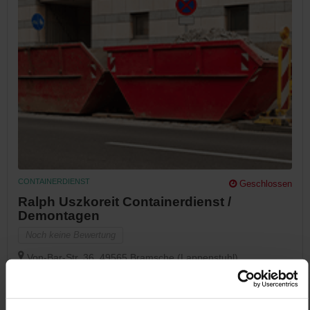
CONTAINERDIENST
Geschlossen
Ralph Uszkoreit Containerdienst /
Demontagen
Noch keine Bewertung
Von-Bar-Str. 36, 49565 Bramsche (Lappenstuhl),
Deutschland
Jetzt Anrufen