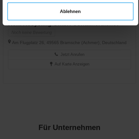
Ablehnen
CONTAINERDIENST
Geschlossen
Kohl Recycling GmbH Containerdienst
Noch keine Bewertung
Am Flugplatz 26, 49565 Bramsche (Achmer), Deutschland
Jetzt Anrufen
Auf Karte Anzeigen
Für Unternehmen