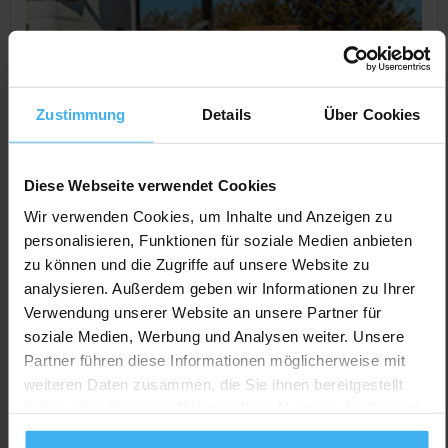
Zustimmung
Details
Über Cookies
Diese Webseite verwendet Cookies
Wir verwenden Cookies, um Inhalte und Anzeigen zu
personalisieren, Funktionen für soziale Medien anbieten
zu können und die Zugriffe auf unsere Website zu
CONTAINERDIENST
Geschlossen
analysieren. Außerdem geben wir Informationen zu Ihrer
Karl Mossandl GmbH & Co.
Verwendung unserer Website an unsere Partner für
Noch keine Bewertung
soziale Medien, Werbung und Analysen weiter. Unsere
Schwaiger Str. 64, 84130 Dingolfing, Deutschland
Partner führen diese Informationen möglicherweise mit
weiteren Daten zusammen, die Sie ihnen bereitgestellt
Jetzt Anrufen
haben oder die sie im Rahmen Ihrer Nutzung der Dienste
Auf Karte Anzeigen
gesammelt haben.