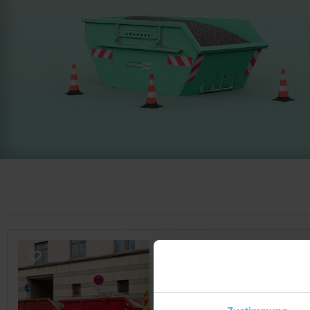
CONTAINERDIENST
Moran AG
Noch keine Bewertung
Meßmerstr. 24, 97508 Grettstad