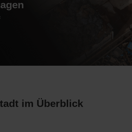
ragen
t
tadt im Überblick