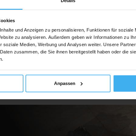
Details
Cookies
Auf Karte Anzeig
nhalte und Anzeigen zu personalisieren, Funktionen für soziale
Website zu analysieren. Außerdem geben wir Informationen zu I
r soziale Medien, Werbung und Analysen weiter. Unsere Partner
 Daten zusammen, die Sie ihnen bereitgestellt haben oder die s
n.
Anpassen
ür Unternehmen