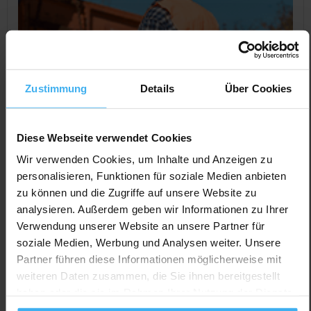
Zustimmung
Details
Über Cookies
Diese Webseite verwendet Cookies
Wir verwenden Cookies, um Inhalte und Anzeigen zu
personalisieren, Funktionen für soziale Medien anbieten
CONTAINERDIENST
Day Off!
zu können und die Zugriffe auf unsere Website zu
Eckert Bauteam GmbH Bauunternehmen
analysieren. Außerdem geben wir Informationen zu Ihrer
Noch keine Bewertung
Verwendung unserer Website an unsere Partner für
soziale Medien, Werbung und Analysen weiter. Unsere
Lagerweg 22, 74736 Hardheim (Gerichtstetten),
Partner führen diese Informationen möglicherweise mit
Deutschland
weiteren Daten zusammen, die Sie ihnen bereitgestellt
Jetzt Anrufen
haben oder die sie im Rahmen Ihrer Nutzung der Dienste
gesammelt haben.
Auf Karte Anzeigen