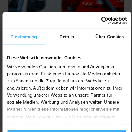
Zustimmung
Details
Über Cookies
Diese Webseite verwendet Cookies
Wir verwenden Cookies, um Inhalte und Anzeigen zu
personalisieren, Funktionen für soziale Medien anbieten
CONTAINERDIENST
Day Off!
zu können und die Zugriffe auf unsere Website zu
RHD Rohstoffhandel & Dienstleistungen
analysieren. Außerdem geben wir Informationen zu Ihrer
GmbH
Verwendung unserer Website an unsere Partner für
Noch keine Bewertung
soziale Medien, Werbung und Analysen weiter. Unsere
Partner führen diese Informationen möglicherweise mit
Carl-Benz-Str. 2, 74632 Neuenstein, Deutschland
weiteren Daten zusammen, die Sie ihnen bereitgestellt
Jetzt Anrufen
haben oder die sie im Rahmen Ihrer Nutzung der Dienste
gesammelt haben.
Auf Karte Anzeigen