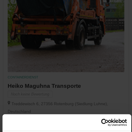
CONTAINERDIENST
Heiko Maguhna Transporte
Noch keine Bewertung
Treddewisch 6, 27356 Rotenburg (Siedlung Luhne),
Deutschland
Jetzt Anrufen
Auf Karte Anzeigen