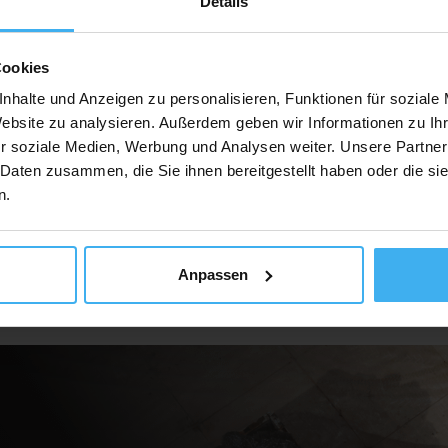
Details
Cookies
Auf Karte Anzeig
nhalte und Anzeigen zu personalisieren, Funktionen für soziale
Website zu analysieren. Außerdem geben wir Informationen zu I
r soziale Medien, Werbung und Analysen weiter. Unsere Partner
 Daten zusammen, die Sie ihnen bereitgestellt haben oder die s
n.
Anpassen
ür Unternehmen