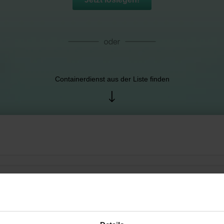
Containerdienst aus der Liste finden
ng Scherrieble Sekundärrohst...
u, Deutschland