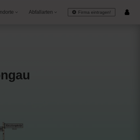
ndorte
Abfallarten
Firma eintragen!
ongau