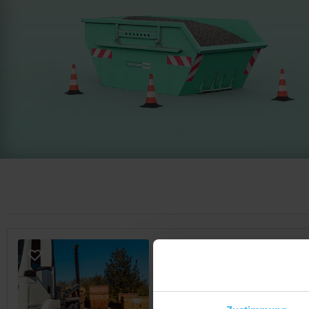
CONTAINERDIENST
Drosdz Rohstoffrecycli
Noch keine Bewertung
Peitnachstr. 12, 86956 Schonga