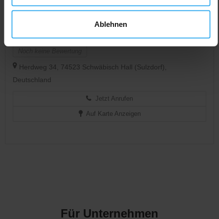
CONTAINERDIENST
Geschlossen
Ablehnen
Schrott-Zilli GmbH
Entsorgungsfachbetrieb
Noch keine Bewertung
Herdweg 34, 74523 Schwäbisch Hall (Sulzdorf),
Deutschland
Jetzt Anrufen
Auf Karte Anzeigen
Für Unternehmen