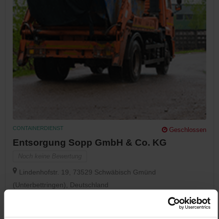
CONTAINERDIENST
Geschlossen
Entsorgung Sopp GmbH & Co. KG
Noch keine Bewertung
Lindenhofstr. 19, 73529 Schwäbisch Gmünd
(Unterbettringen), Deutschland
Jetzt Anrufen
Auf Karte Anzeigen