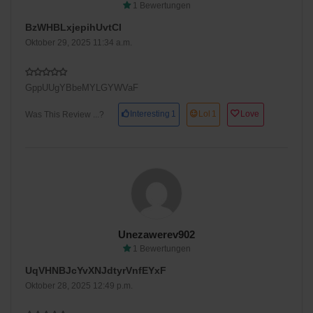
1 Bewertungen
BzWHBLxjepihUvtCI
Oktober 29, 2025 11:34 a.m.
GppUUgYBbeMYLGYWVaF
Interesting
1
Lol
1
Love
Was This Review ...?
Unezawerev902
1 Bewertungen
UqVHNBJcYvXNJdtyrVnfEYxF
Oktober 28, 2025 12:49 p.m.