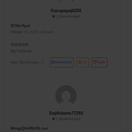
Garupayej6255
1 Bewertungen
SYHuYpel
Oktober 12, 2025 3:38 a.m.
NlyTrdQzAh
Interesting
Lol
Love
Was This Review ...?
Dejifidamo77293
1 Bewertungen
MmgjQfvMbIXLnur