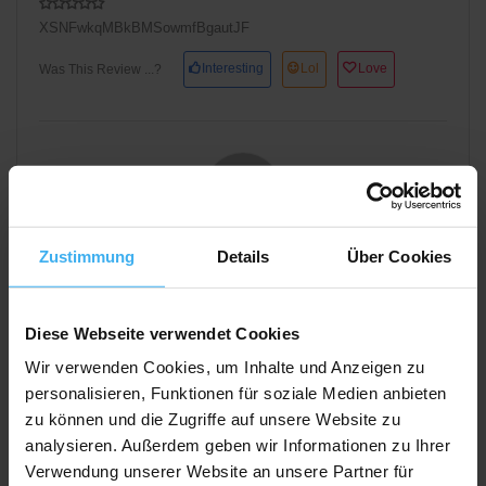
XSNFwkqMBkBMSowmfBgautJF
Interesting
Lol
Love
Was This Review ...?
Ovipagufa88783
Zustimmung
Details
Über Cookies
1 Bewertungen
sjIGhanIYoIrCm
Diese Webseite verwendet Cookies
Oktober 14, 2025 12:43 a.m.
Wir verwenden Cookies, um Inhalte und Anzeigen zu
personalisieren, Funktionen für soziale Medien anbieten
mYZCAZbE
zu können und die Zugriffe auf unsere Website zu
analysieren. Außerdem geben wir Informationen zu Ihrer
Interesting
Lol
Love
Was This Review ...?
Verwendung unserer Website an unsere Partner für