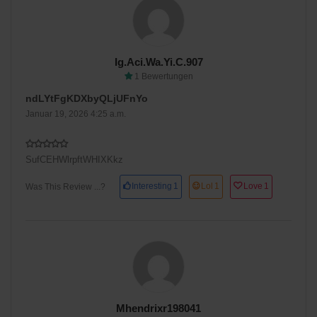
Ig.aci.wa.yi.c.907
1 Bewertungen
ndLYtFgKDXbyQLjUFnYo
Januar 19, 2026 4:25 a.m.
SufCEHWlrpftWHIXKkz
Interesting
1
Lol
1
Love
1
Was This Review ...?
Mhendrixr198041